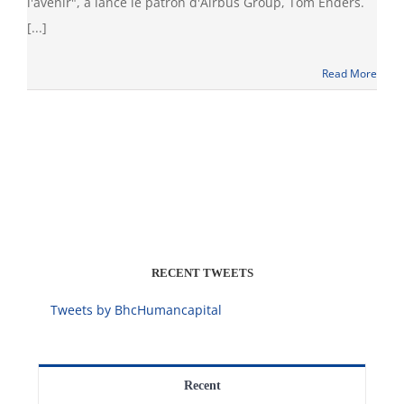
l'avenir", a lancé le patron d'Airbus Group, Tom Enders.
[...]
Read More
RECENT TWEETS
Tweets by BhcHumancapital
Recent