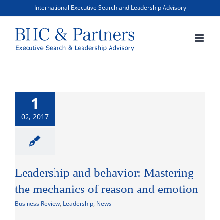
Skip
International Executive Search and Leadership Advisory
to
content
1
02, 2017
Leadership and behavior: Mastering
the mechanics of reason and emotion
Business Review
,
Leadership
,
News